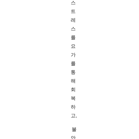
스
트
레
스
를
요
가
를
통
해
회
복
하
고,
불
안,