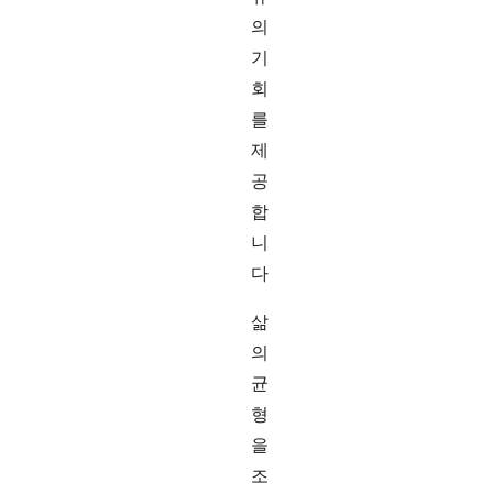
의
기
회
를
제
공
합
니
다
삶
의
균
형
을
조