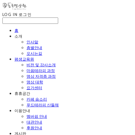
LOG IN
로그인
홈
소개
인사말
층별안내
오시는길
평생교육원
비전 및 강사소개
마음테라피 과정
명상 자격증 과정
명상 대학
요가센터
휴휴공간
카페 숨소리
푸드테라피 산들채
이용안내
멤버쉽 안내
대관안내
후원안내
게시판