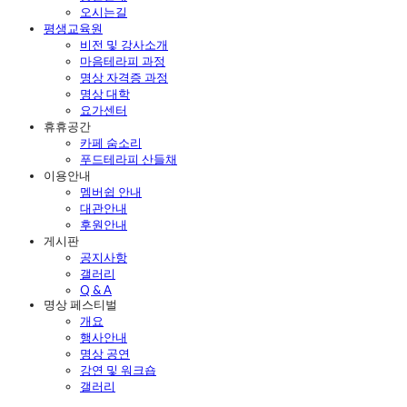
오시는길
평생교육원
비전 및 강사소개
마음테라피 과정
명상 자격증 과정
명상 대학
요가센터
휴휴공간
카페 숨소리
푸드테라피 산들채
이용안내
멤버쉽 안내
대관안내
후원안내
게시판
공지사항
갤러리
Q & A
명상 페스티벌
개요
행사안내
명상 공연
강연 및 워크숍
갤러리