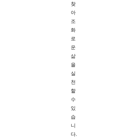
찾
아
조
화
로
운
삶
을
실
천
할
수
있
습
니
다.