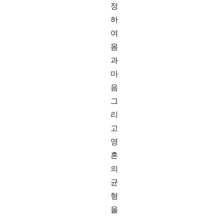
정
하
여
몸
과
마
음
그
리
고
영
혼
의
균
형
을