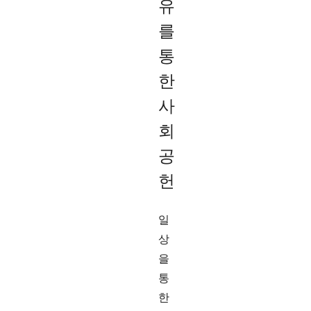
유
를
통
한
사
회
공
헌
일
상
을
통
한