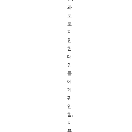
과
로
로
지
친
현
대
인
들
에
게
편
안
함,
치
유