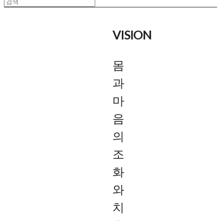
VISION
몸
과
마
음
의
조
화
와
치