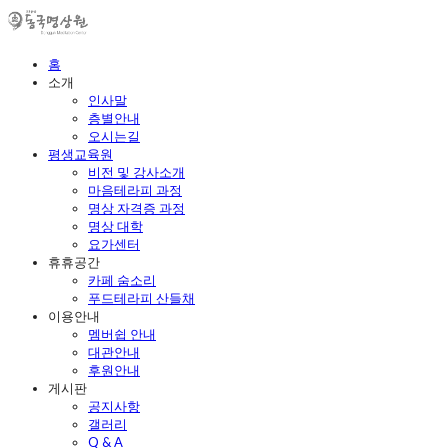
홈
소개
인사말
층별안내
오시는길
평생교육원
비전 및 강사소개
마음테라피 과정
명상 자격증 과정
명상 대학
요가센터
휴휴공간
카페 숨소리
푸드테라피 산들채
이용안내
멤버쉽 안내
대관안내
후원안내
게시판
공지사항
갤러리
Q & A