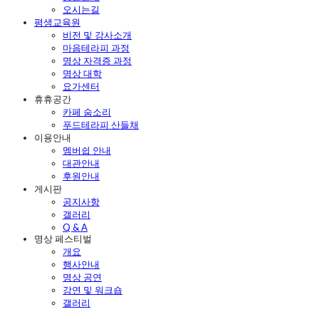
오시는길
평생교육원
비전 및 강사소개
마음테라피 과정
명상 자격증 과정
명상 대학
요가센터
휴휴공간
카페 숨소리
푸드테라피 산들채
이용안내
멤버쉽 안내
대관안내
후원안내
게시판
공지사항
갤러리
Q & A
명상 페스티벌
개요
행사안내
명상 공연
강연 및 워크숍
갤러리