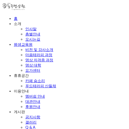
홈
소개
인사말
층별안내
오시는길
평생교육원
비전 및 강사소개
마음테라피 과정
명상 자격증 과정
명상 대학
요가센터
휴휴공간
카페 숨소리
푸드테라피 산들채
이용안내
멤버쉽 안내
대관안내
후원안내
게시판
공지사항
갤러리
Q & A