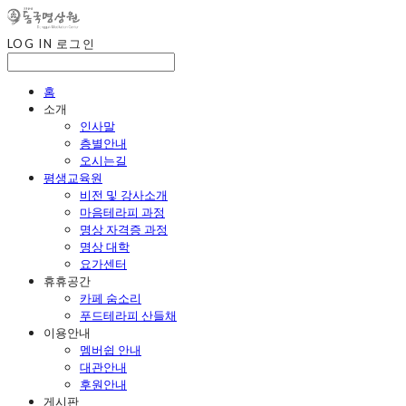
LOG IN
로그인
홈
소개
인사말
층별안내
오시는길
평생교육원
비전 및 강사소개
마음테라피 과정
명상 자격증 과정
명상 대학
요가센터
휴휴공간
카페 숨소리
푸드테라피 산들채
이용안내
멤버쉽 안내
대관안내
후원안내
게시판